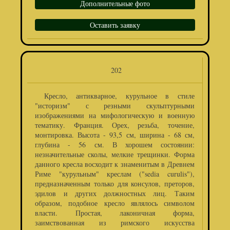
Дополнительные фото
Оставить заявку
202
Кресло, антикварное, курульное в стиле
"историзм" с резными скульптурными
изображениями на мифологическую и военную
тематику. Франция. Орех, резьба, точение,
монтировка. Высота - 93,5 см, ширина - 68 см,
глубина - 56 см. В хорошем состоянии:
незначительные сколы, мелкие трещинки. Форма
данного кресла восходит к знаменитым в Древнем
Риме "курульным" креслам ("sedia curulis"),
предназначенным только для консулов, преторов,
эдилов и других должностных лиц. Таким
образом, подобное кресло являлось символом
власти. Простая, лаконичная форма,
заимствованная из римского искусства