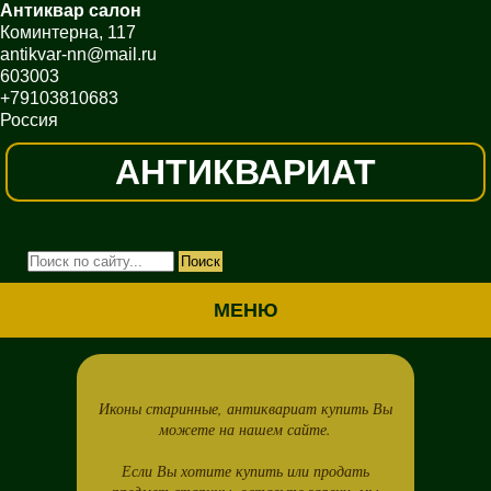
Антиквар салон
Коминтерна, 117
antikvar-nn@mail.ru
603003
+79103810683
Россия
АНТИКВАРИАТ
МЕНЮ
Иконы старинные, антиквариат купить Вы
можете на нашем сайте.
Если Вы хотите купить или продать