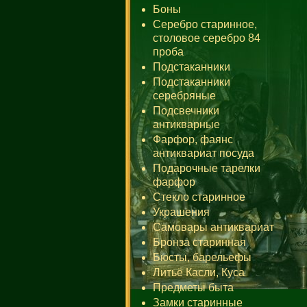
Боны
Серебро старинное,
столовое серебро 84
проба
Подстаканники
Подстаканники
серебряные
Подсвечники
антикварные
Фарфор, фаянс
антиквариат посуда
Подарочные тарелки
фарфор
Стекло старинное
Украшения
Самовары антиквариат
Бронза старинная
Бюсты, барельефы
Литьё Касли, Куса
Предметы быта
Замки старинные