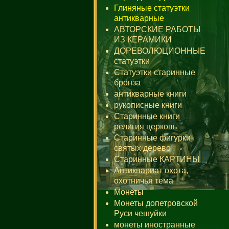
Глиняные статуэтки
антикварные
АВТОРСКИЕ РАБОТЫ
ИЗ КЕРАМИКИ
ДОРЕВОЛЮЦИОННЫЕ
статуэтки
Статуэтки старинные
бронза
антикварные книги
рукописные книги
Старинные книги
религия церковь
Старинные фигурки
святых дерево
Старинные КАРТИНЫ
Антиквариат охота,
охотничья тема
Монеты
Монеты допетровской
Руси чешуйки
монеты иностранные