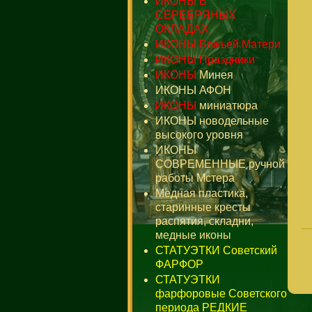
ИКОНЫ В
СЕРЕБРЯНЫХ
ОКЛАДАХ
ИКОНЫ Божьей Матери
ИКОНЫ Праздники
ИКОНЫ
Минея
ИКОНЫ АФОН
ИКОНЫ
миниатюра
ИКОНЫ новодельные
высокого уровня
ИКОНЫ
СОВРЕМЕННЫЕ ручной
работы Мстера
Медная пластика,
старинные кресты
распятия, складни,
медные иконы
СТАТУЭТКИ Советский
ФАРФОР
СТАТУЭТКИ
фарфоровые Советского
периода РЕДКИЕ