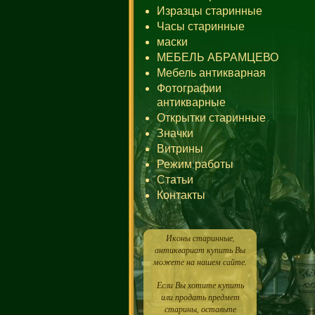
Изразцы старинные
Часы старинные
маски
МЕБЕЛЬ АБРАМЦЕВО
Мебель антикварная
Фотографии
антикварные
Открытки старинные
Значки
Витрины
Режим работы
Статьи
Контакты
Иконы старинные,
антиквариат купить Вы
можете на нашем сайте.
Если Вы хотите купить
или продать предмет
старины, оставьте