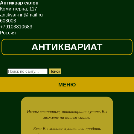
Антиквар салон
Коминтерна, 117
antikvar-nn@mail.ru
603003
+79103810683
Россия
АНТИКВАРИАТ
МЕНЮ
Иконы старинные, антиквариат купить Вы
можете на нашем сайте.
Если Вы хотите купить или продать