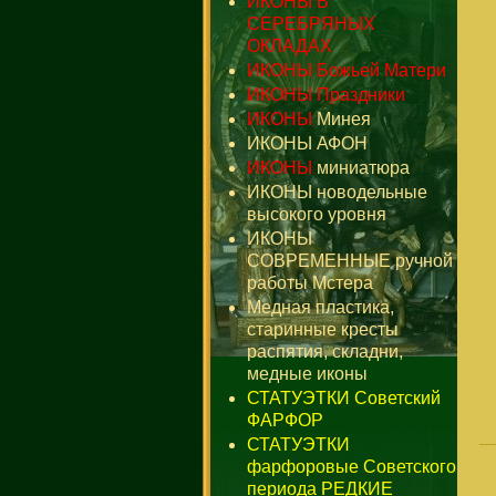
ИКОНЫ В
СЕРЕБРЯНЫХ
ОКЛАДАХ
ИКОНЫ Божьей Матери
ИКОНЫ Праздники
ИКОНЫ
Минея
ИКОНЫ АФОН
ИКОНЫ
миниатюра
ИКОНЫ новодельные
высокого уровня
ИКОНЫ
СОВРЕМЕННЫЕ ручной
работы Мстера
Медная пластика,
старинные кресты
распятия, складни,
медные иконы
СТАТУЭТКИ Советский
ФАРФОР
СТАТУЭТКИ
фарфоровые Советского
периода РЕДКИЕ