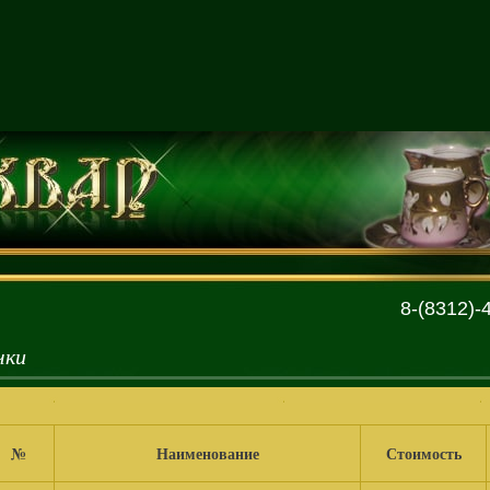
8-(8312)-
чки
№
Наименование
Стоимость