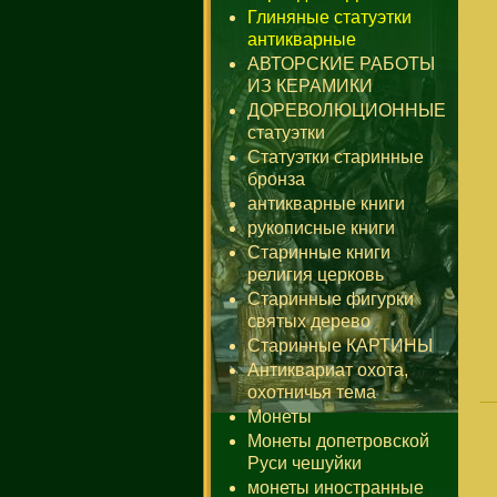
Глиняные статуэтки
антикварные
АВТОРСКИЕ РАБОТЫ
ИЗ КЕРАМИКИ
ДОРЕВОЛЮЦИОННЫЕ
статуэтки
Статуэтки старинные
бронза
антикварные книги
рукописные книги
Старинные книги
религия церковь
Старинные фигурки
святых дерево
Старинные КАРТИНЫ
Антиквариат охота,
охотничья тема
Монеты
Монеты допетровской
Руси чешуйки
монеты иностранные