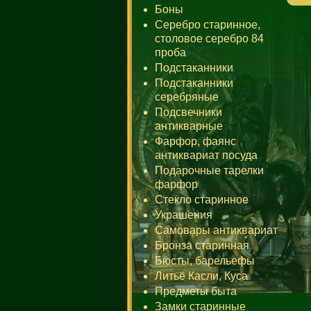
Боны
Серебро старинное,
столовое серебро 84
проба
Подстаканники
Подстаканники
серебряные
Подсвечники
антикварные
Фарфор, фаянс
антиквариат посуда
Подарочные тарелки
фарфор
Стекло старинное
Украшения
Самовары антиквариат
Бронза старинная
Бюсты, барельефы
Литьё Касли, Куса
Предметы быта
Замки старинные