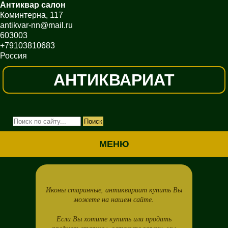
Антиквар салон
Коминтерна, 117
antikvar-nn@mail.ru
603003
+79103810683
Россия
АНТИКВАРИАТ
МЕНЮ
Иконы старинные, антиквариат купить Вы
можете на нашем сайте.
Если Вы хотите купить или продать