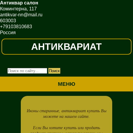
Антиквар салон
Коминтерна, 117
antikvar-nn@mail.ru
603003
+79103810683
Россия
АНТИКВАРИАТ
МЕНЮ
Иконы старинные, антиквариат купить Вы
можете на нашем сайте.
Если Вы хотите купить или продать