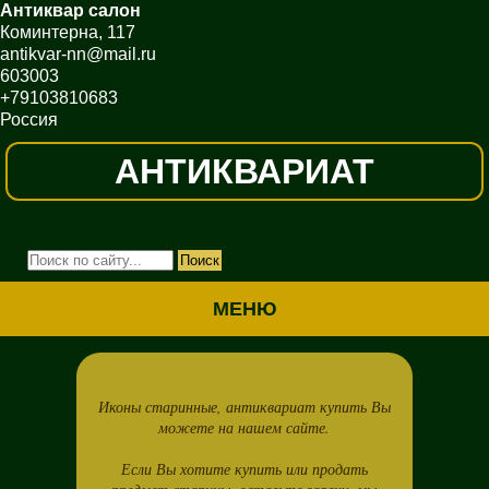
Антиквар салон
Коминтерна, 117
antikvar-nn@mail.ru
603003
+79103810683
Россия
АНТИКВАРИАТ
МЕНЮ
Иконы старинные, антиквариат купить Вы
можете на нашем сайте.
Если Вы хотите купить или продать