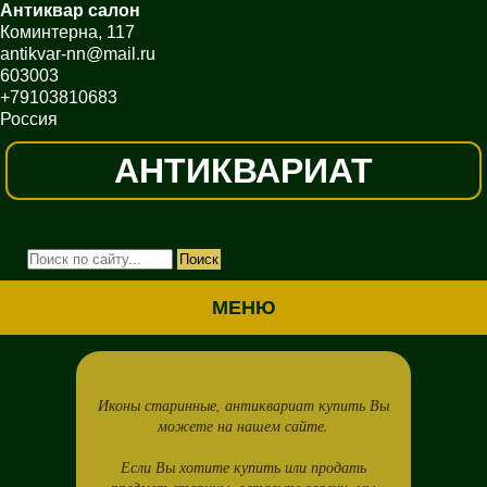
Антиквар салон
Коминтерна, 117
antikvar-nn@mail.ru
603003
+79103810683
Россия
АНТИКВАРИАТ
МЕНЮ
Иконы старинные, антиквариат купить Вы
можете на нашем сайте.
Если Вы хотите купить или продать