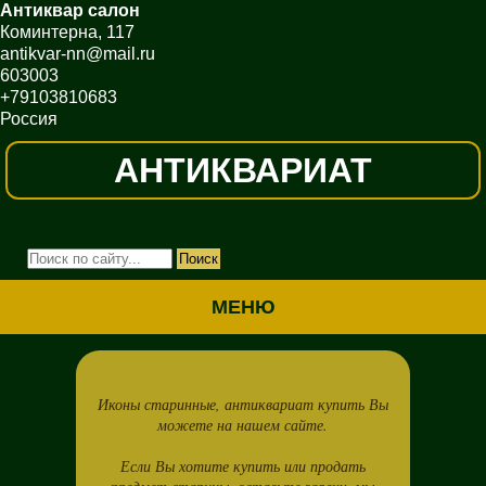
Антиквар салон
Коминтерна, 117
antikvar-nn@mail.ru
603003
+79103810683
Россия
АНТИКВАРИАТ
МЕНЮ
Иконы старинные, антиквариат купить Вы
можете на нашем сайте.
Если Вы хотите купить или продать