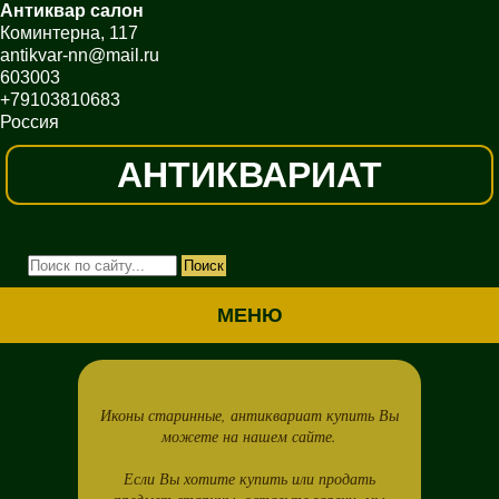
Антиквар салон
Коминтерна, 117
antikvar-nn@mail.ru
603003
+79103810683
Россия
АНТИКВАРИАТ
МЕНЮ
Иконы старинные, антиквариат купить Вы
можете на нашем сайте.
Если Вы хотите купить или продать