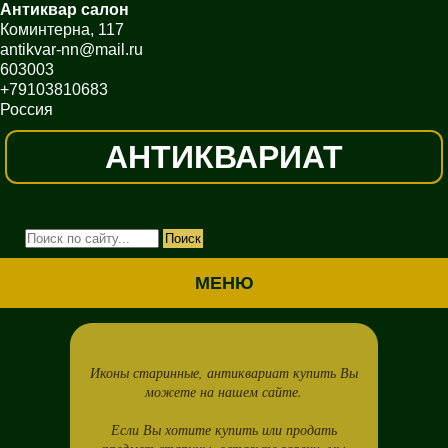
Антиквар салон
Коминтерна, 117
antikvar-nn@mail.ru
603003
+79103810683
Россия
АНТИКВАРИАТ
МЕНЮ
Иконы старинные, антиквариат купить Вы
можете на нашем сайте.
Если Вы хотите купить или продать