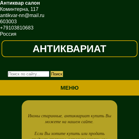
Антиквар салон
Коминтерна, 117
antikvar-nn@mail.ru
603003
+79103810683
Россия
АНТИКВАРИАТ
МЕНЮ
Иконы старинные, антиквариат купить Вы
можете на нашем сайте.
Если Вы хотите купить или продать