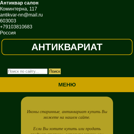
Антиквар салон
Коминтерна, 117
antikvar-nn@mail.ru
603003
+79103810683
Россия
АНТИКВАРИАТ
МЕНЮ
Иконы старинные, антиквариат купить Вы
можете на нашем сайте.
Если Вы хотите купить или продать