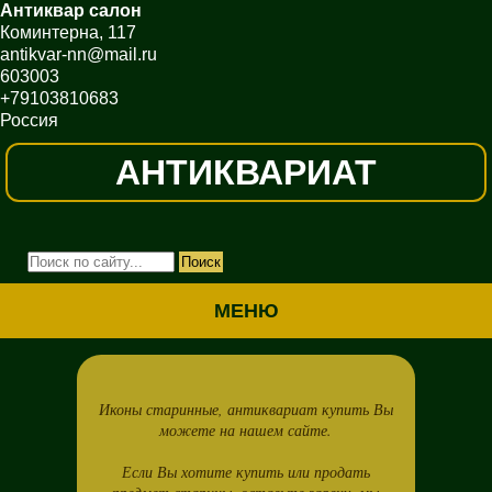
Антиквар салон
Коминтерна, 117
antikvar-nn@mail.ru
603003
+79103810683
Россия
АНТИКВАРИАТ
МЕНЮ
Иконы старинные, антиквариат купить Вы
можете на нашем сайте.
Если Вы хотите купить или продать