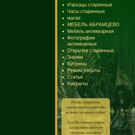
Изразцы старинные
Часы старинные
маски
МЕБЕЛЬ АБРАМЦЕВО
Мебель антикварная
Фотографии
антикварные
Открытки старинные
Значки
Витрины
Режим работы
Статьи
Контакты
Иконы старинные,
антиквариат купить Вы
можете на нашем сайте.
Если Вы хотите купить
или продать предмет
старины, оставьте