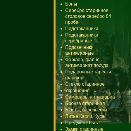
Боны
Серебро старинное,
столовое серебро 84
проба
Подстаканники
Подстаканники
серебряные
Подсвечники
антикварные
Фарфор, фаянс
антиквариат посуда
Подарочные тарелки
фарфор
Стекло старинное
Украшения
Самовары антиквариат
Бронза старинная
Бюсты, барельефы
Литьё Касли, Куса
Предметы быта
Замки старинные