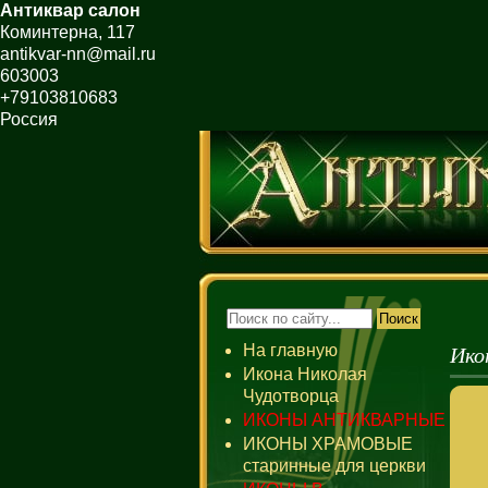
Антиквар салон
Коминтерна, 117
antikvar-nn@mail.ru
603003
+79103810683
Россия
Ико
На главную
Икона Николая
Чудотворца
ИКОНЫ АНТИКВАРНЫЕ
ИКОНЫ ХРАМОВЫЕ
старинные для церкви