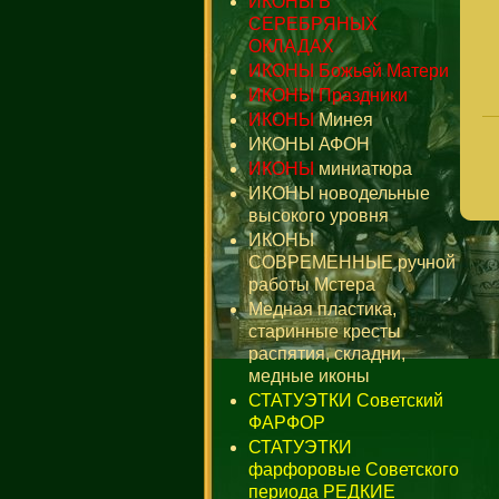
ИКОНЫ В
СЕРЕБРЯНЫХ
ОКЛАДАХ
ИКОНЫ Божьей Матери
ИКОНЫ Праздники
ИКОНЫ
Минея
ИКОНЫ АФОН
ИКОНЫ
миниатюра
ИКОНЫ новодельные
высокого уровня
ИКОНЫ
СОВРЕМЕННЫЕ ручной
работы Мстера
Медная пластика,
старинные кресты
распятия, складни,
медные иконы
СТАТУЭТКИ Советский
ФАРФОР
СТАТУЭТКИ
фарфоровые Советского
периода РЕДКИЕ