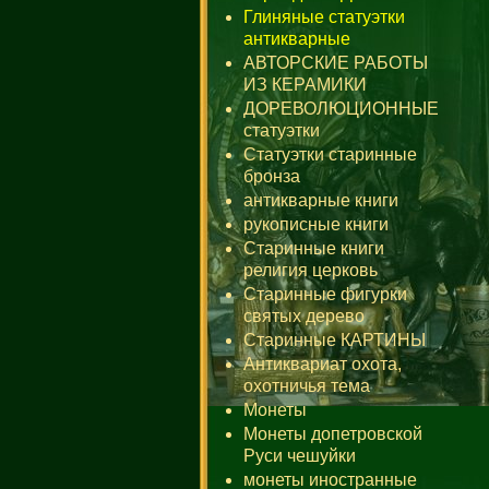
Глиняные статуэтки
антикварные
АВТОРСКИЕ РАБОТЫ
ИЗ КЕРАМИКИ
ДОРЕВОЛЮЦИОННЫЕ
статуэтки
Статуэтки старинные
бронза
антикварные книги
рукописные книги
Старинные книги
религия церковь
Старинные фигурки
святых дерево
Старинные КАРТИНЫ
Антиквариат охота,
охотничья тема
Монеты
Монеты допетровской
Руси чешуйки
монеты иностранные