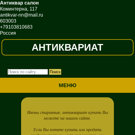
Антиквар салон
Коминтерна, 117
antikvar-nn@mail.ru
603003
+79103810683
Россия
АНТИКВАРИАТ
МЕНЮ
Иконы старинные, антиквариат купить Вы
можете на нашем сайте.
Если Вы хотите купить или продать