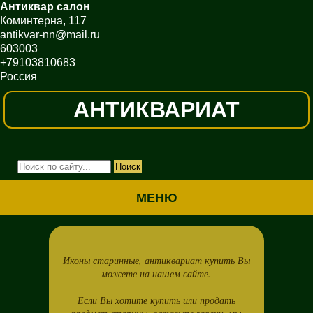
Антиквар салон
Коминтерна, 117
antikvar-nn@mail.ru
603003
+79103810683
Россия
АНТИКВАРИАТ
МЕНЮ
Иконы старинные, антиквариат купить Вы
можете на нашем сайте.
Если Вы хотите купить или продать