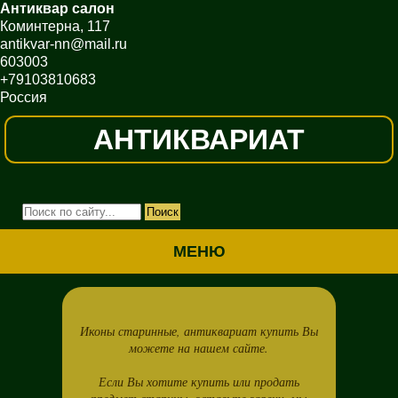
Антиквар салон
Коминтерна, 117
antikvar-nn@mail.ru
603003
+79103810683
Россия
АНТИКВАРИАТ
МЕНЮ
Иконы старинные, антиквариат купить Вы
можете на нашем сайте.
Если Вы хотите купить или продать