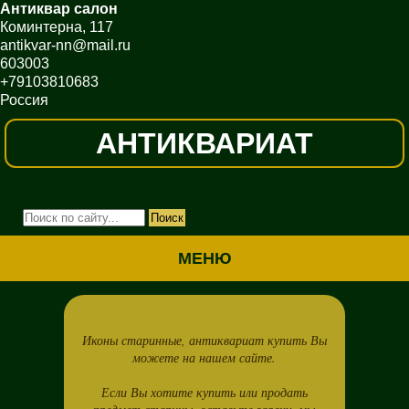
Антиквар салон
Коминтерна, 117
antikvar-nn@mail.ru
603003
+79103810683
Россия
АНТИКВАРИАТ
МЕНЮ
Иконы старинные, антиквариат купить Вы
можете на нашем сайте.
Если Вы хотите купить или продать