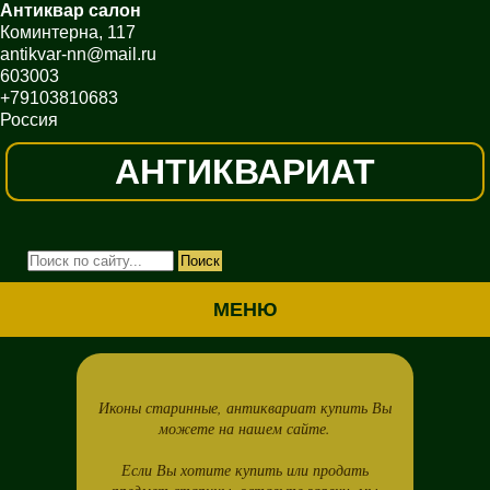
Антиквар салон
Коминтерна, 117
antikvar-nn@mail.ru
603003
+79103810683
Россия
АНТИКВАРИАТ
МЕНЮ
Иконы старинные, антиквариат купить Вы
можете на нашем сайте.
Если Вы хотите купить или продать