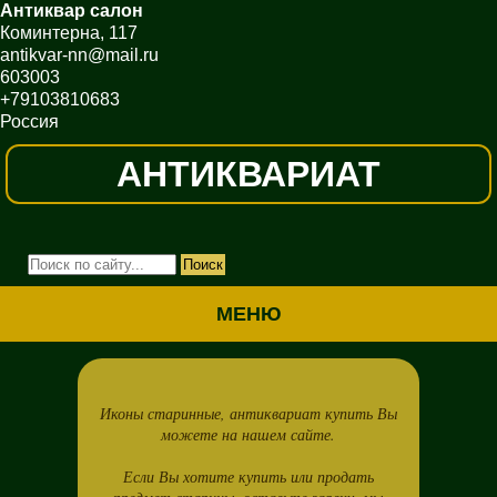
Антиквар салон
Коминтерна, 117
antikvar-nn@mail.ru
603003
+79103810683
Россия
АНТИКВАРИАТ
МЕНЮ
Иконы старинные, антиквариат купить Вы
можете на нашем сайте.
Если Вы хотите купить или продать