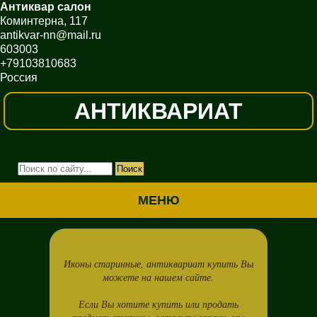
Антиквар салон
Коминтерна, 117
antikvar-nn@mail.ru
603003
+79103810683
Россия
АНТИКВАРИАТ
МЕНЮ
Иконы старинные, антиквариат купить Вы
можете на нашем сайте.
Если Вы хотите купить или продать